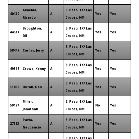
Almeida,
El Paso, TX/ Las
40139
A
Yes
Yes
Ricardo
Cruces, NM
Broughton,
El Paso, TX/ Las
44514
A
Yes
Yes
DB
Cruces, NM
El Paso, TX/ Las
58447
Corliss, Jerry
A
Yes
Yes
Cruces, NM
El Paso, TX/ Las
49318
Crowe, Kenny
A
Yes
Yes
Cruces, NM
El Paso, TX/ Las
33895
Duran, Dan
A
Yes
Yes
Cruces, NM
Miller,
El Paso, TX/ Las
59124
A
No
Yes
Jonathan
Cruces, NM
Pavia,
El Paso, TX/ Las
27353
A
Yes
Yes
Gaudencio
Cruces, NM
El Paso, TX/ Las