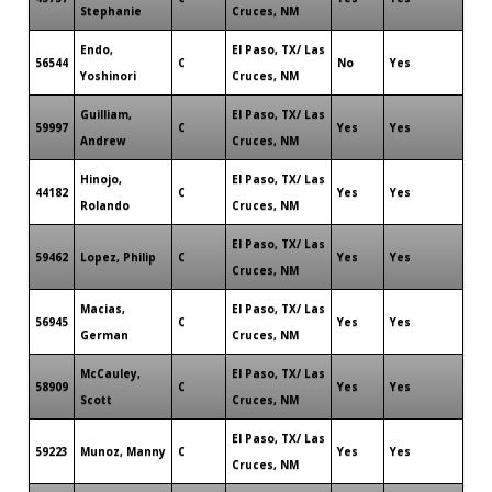
Stephanie
Cruces, NM
Endo,
El Paso, TX/ Las
56544
C
No
Yes
Yoshinori
Cruces, NM
Guilliam,
El Paso, TX/ Las
59997
C
Yes
Yes
Andrew
Cruces, NM
Hinojo,
El Paso, TX/ Las
44182
C
Yes
Yes
Rolando
Cruces, NM
El Paso, TX/ Las
59462
Lopez, Philip
C
Yes
Yes
Cruces, NM
Macias,
El Paso, TX/ Las
56945
C
Yes
Yes
German
Cruces, NM
McCauley,
El Paso, TX/ Las
58909
C
Yes
Yes
Scott
Cruces, NM
El Paso, TX/ Las
59223
Munoz, Manny
C
Yes
Yes
Cruces, NM