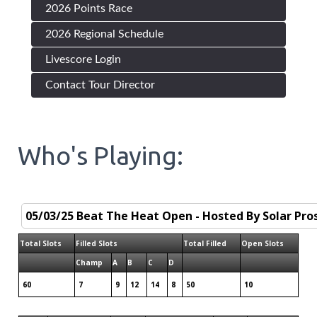
2026 Points Race
2026 Regional Schedule
Livescore Login
Contact Tour Director
Who's Playing:
Total Slots
Filled Slots
Total Filled
Open Slots
Champ
A
B
C
D
60
7
9
12
14
8
50
10