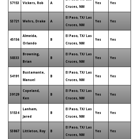
57153
Vickers, Rob
A
Yes
Yes
Cruces, NM
El Paso, TX/ Las
53721
Wehrs, Drake
A
Yes
Yes
Cruces, NM
Almeida,
El Paso, TX/ Las
45156
B
Yes
Yes
Orlando
Cruces, NM
Browning,
El Paso, TX/ Las
50333
B
Yes
Yes
Brian
Cruces, NM
Bustamante,
El Paso, TX/ Las
54191
B
Yes
Yes
Manuel
Cruces, NM
Copeland,
El Paso, TX/ Las
39129
B
Yes
Yes
Ken
Cruces, NM
Lanham,
El Paso, TX/ Las
51534
B
Yes
Yes
Jared
Cruces, NM
El Paso, TX/ Las
53867
Littleton, Roy
B
Yes
Yes
Cruces, NM