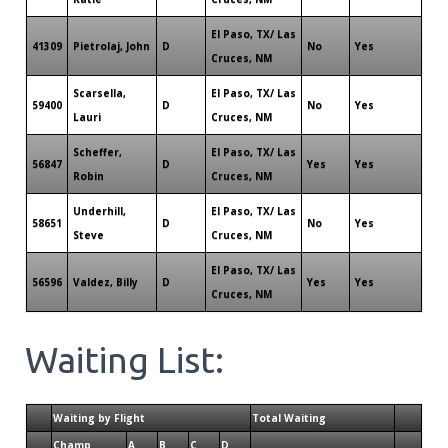
El Paso, TX/ Las
41309
Pietrolaj, John
D
No
Yes
Cruces, NM
Scarsella,
El Paso, TX/ Las
59400
D
No
Yes
Lauri
Cruces, NM
Scheffer,
El Paso, TX/ Las
56847
D
Yes
Yes
Robin
Cruces, NM
Underhill,
El Paso, TX/ Las
58651
D
No
Yes
Steve
Cruces, NM
El Paso, TX/ Las
56596
Valdez, Billy
D
Yes
Yes
Cruces, NM
Waiting List:
Waiting by Flight
Total Waiting
Champ
A
B
C
D