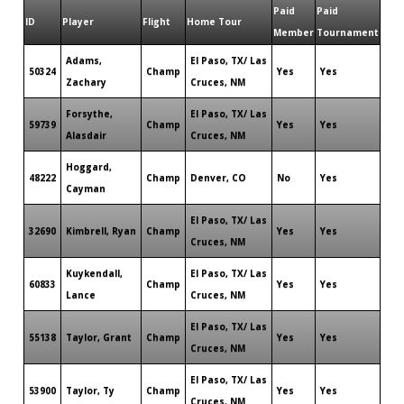
Paid
Paid
ID
Player
Flight
Home Tour
Member
Tournament
Adams,
El Paso, TX/ Las
50324
Champ
Yes
Yes
Zachary
Cruces, NM
Forsythe,
El Paso, TX/ Las
59739
Champ
Yes
Yes
Alasdair
Cruces, NM
Hoggard,
48222
Champ
Denver, CO
No
Yes
Cayman
El Paso, TX/ Las
32690
Kimbrell, Ryan
Champ
Yes
Yes
Cruces, NM
Kuykendall,
El Paso, TX/ Las
60833
Champ
Yes
Yes
Lance
Cruces, NM
El Paso, TX/ Las
55138
Taylor, Grant
Champ
Yes
Yes
Cruces, NM
El Paso, TX/ Las
53900
Taylor, Ty
Champ
Yes
Yes
Cruces, NM