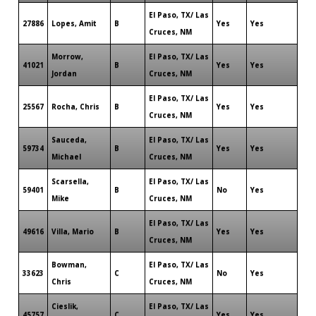
El Paso, TX/ Las
27886
Lopes, Amit
B
Yes
Yes
Cruces, NM
Morrow,
El Paso, TX/ Las
41021
B
Yes
Yes
Jordan
Cruces, NM
El Paso, TX/ Las
25567
Rocha, Chris
B
Yes
Yes
Cruces, NM
Sauceda,
El Paso, TX/ Las
59734
B
Yes
Yes
Michael
Cruces, NM
Scarsella,
El Paso, TX/ Las
59401
B
No
Yes
Mike
Cruces, NM
El Paso, TX/ Las
49616
Villa, Mario
B
Yes
Yes
Cruces, NM
Bowman,
El Paso, TX/ Las
33623
C
No
Yes
Chris
Cruces, NM
Cieslik,
El Paso, TX/ Las
45757
C
Yes
Yes