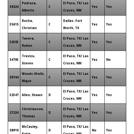
Pedraza,
El Paso, TX/ Las
59224
C
Yes
Yes
Alberto
Cruces, NM
Rocha,
Dallas- Fort
35615
C
Yes
Yes
Christian
Worth, TX
Tavera,
El Paso, TX/ Las
32303
C
Yes
Yes
Ruben
Cruces, NM
Trevizo,
El Paso, TX/ Las
54793
C
Yes
No
Steven
Cruces, NM
Woods-Shells,
El Paso, TX/ Las
59744
C
Yes
Yes
Nique
Cruces, NM
El Paso, TX/ Las
32347
Allen, Shawn
D
Yes
Yes
Cruces, NM
Christianson,
El Paso, TX/ Las
27224
D
Yes
Yes
Thomas
Cruces, NM
McCauley,
El Paso, TX/ Las
58910
D
No
Yes
Katie
Cruces, NM